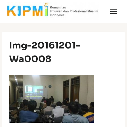
Skip
to
content
Img-20161201-
Wa0008