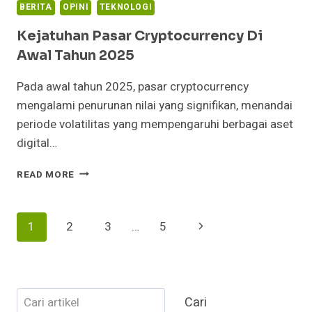
BERITA
OPINI
TEKNOLOGI
Kejatuhan Pasar Cryptocurrency Di
Awal Tahun 2025
Pada awal tahun 2025, pasar cryptocurrency
mengalami penurunan nilai yang signifikan, menandai
periode volatilitas yang mempengaruhi berbagai aset
digital…
KEJATUHAN
READ MORE
PASAR
CRYPTOCURRENCY
DI
Page
Next
1
2
3
…
5
AWAL
TAHUN
Navigation
Page
2025
Cari
Cari