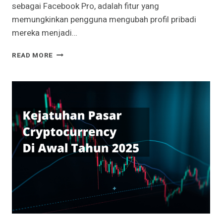
sebagai Facebook Pro, adalah fitur yang
memungkinkan pengguna mengubah profil pribadi
mereka menjadi…
TERNYATA
READ MORE
INI
CARA
MENDAPATKAN
UANG
DENGAN
FACEBOOK
PRO