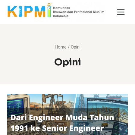
Skip
to
content
Home
/
Opini
Opini