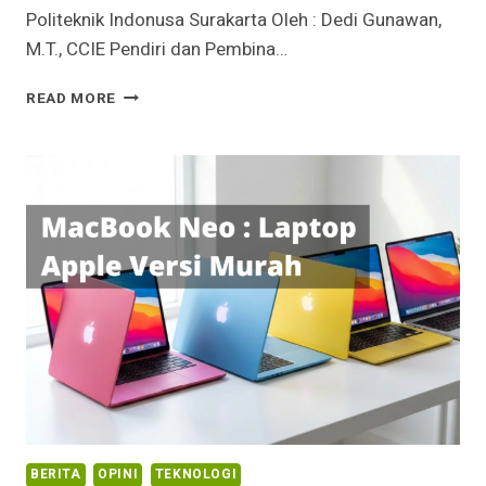
Politeknik Indonusa Surakarta Oleh : Dedi Gunawan,
M.T., CCIE Pendiri dan Pembina…
KULIAH
READ MORE
JANGAN
CUMA
JADI
BEBAN
ORANG
TUA:
BELAJAR
SAMPAI
DAPAT
UANG
ATAU
PAHALA
BERITA
OPINI
TEKNOLOGI