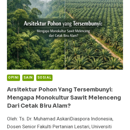
MUSLIM:
ANTARA
KEADILAN,
NASIHAT,
DAN
MENUTUP
PINTU
FITNAH
OPINI
SAIN
SOSIAL
Arsitektur Pohon Yang Tersembunyi:
Mengapa Monokultur Sawit Melenceng
Dari Cetak Biru Alam?
Oleh: Ts. Dr. Muhamad AskariDiaspora Indonesia,
Dosen Senior Fakulti Pertanian Lestari, Universiti