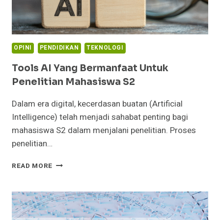
OPINI
PENDIDIKAN
TEKNOLOGI
Tools AI Yang Bermanfaat Untuk
Penelitian Mahasiswa S2
Dalam era digital, kecerdasan buatan (Artificial
Intelligence) telah menjadi sahabat penting bagi
mahasiswa S2 dalam menjalani penelitian. Proses
penelitian…
TOOLS
READ MORE
AI
YANG
BERMANFAAT
UNTUK
PENELITIAN