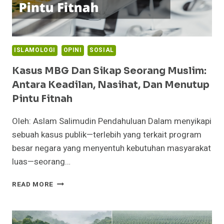
ISLAMOLOGI
OPINI
SOSIAL
Kasus MBG Dan Sikap Seorang Muslim:
Antara Keadilan, Nasihat, Dan Menutup
Pintu Fitnah
Oleh: Aslam Salimudin Pendahuluan Dalam menyikapi
sebuah kasus publik—terlebih yang terkait program
besar negara yang menyentuh kebutuhan masyarakat
luas—seorang…
KASUS
READ MORE
MBG
DAN
SIKAP
SEORANG