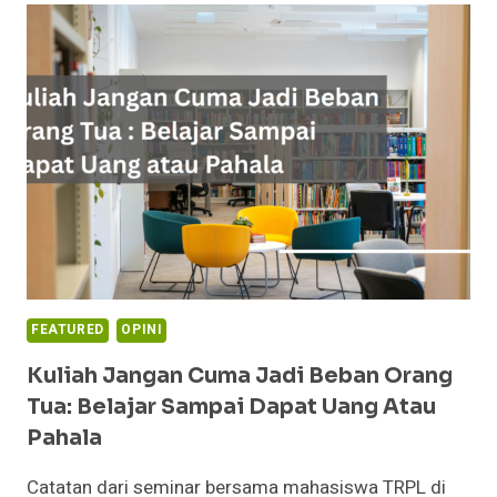
TAHUN
1991
KE
SENIOR
ENGINEER
TAHUN
2026:
APA
YANG
BERUBAH?
FEATURED
OPINI
Kuliah Jangan Cuma Jadi Beban Orang
Tua: Belajar Sampai Dapat Uang Atau
Pahala
Catatan dari seminar bersama mahasiswa TRPL di