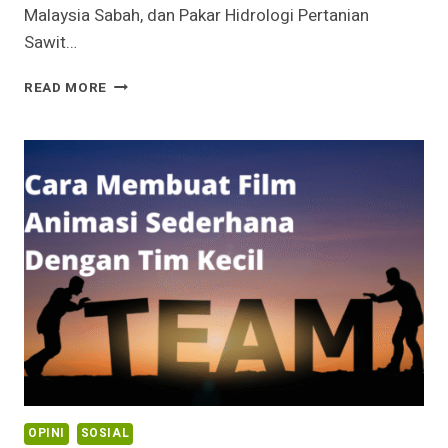
Malaysia Sabah, dan Pakar Hidrologi Pertanian
Sawit…
ARSITEKTUR
READ MORE
POHON
YANG
TERSEMBUNYI:
MENGAPA
MONOKULTUR
SAWIT
MELENCENG
DARI
CETAK
BIRU
ALAM?
OPINI
SOSIAL