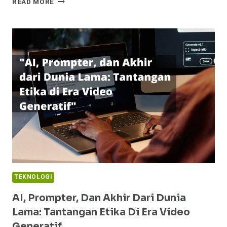
READ MORE
AI
YANG
BERMANFAAT
UNTUK
PENELITIAN
MAHASISWA
S2
TEKNOLOGI
AI, Prompter, Dan Akhir Dari Dunia
Lama: Tantangan Etika Di Era Video
Generatif