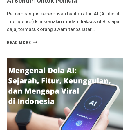
AI Sendiri Untuk Pemula
Perkembangan kecerdasan buatan atau AI (Artificial
Intelligence) kini semakin mudah diakses oleh siapa
saja, termasuk orang awam tanpa latar…
PANDUAN
READ MORE
SEDERHANA
MEMBUAT
APLIKASI
AI
SENDIRI
UNTUK
PEMULA