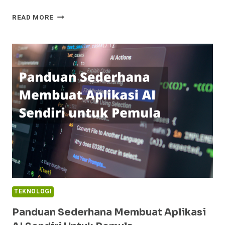
STC
READ MORE
GROUP,
PERUSAHAAN
TELEKOMUNIKASI
TERBESAR
DI
ARAB
SAUDI
TEKNOLOGI
Panduan Sederhana Membuat Aplikasi