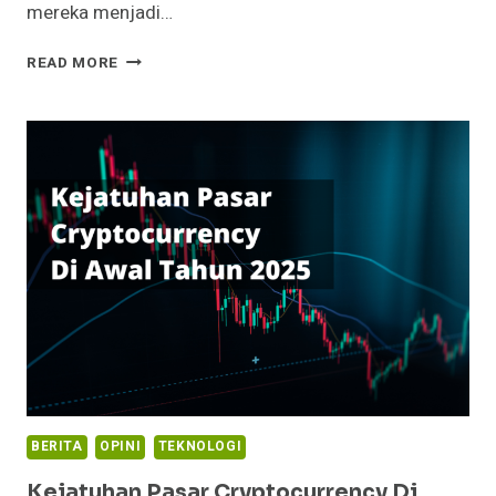
mereka menjadi…
TERNYATA
READ MORE
INI
CARA
MENDAPATKAN
UANG
DENGAN
FACEBOOK
PRO
BERITA
OPINI
TEKNOLOGI
Kejatuhan Pasar Cryptocurrency Di