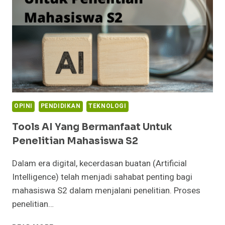
MENGAPA
VIRAL
DI
INDONESIA
OPINI
PENDIDIKAN
TEKNOLOGI
Tools AI Yang Bermanfaat Untuk
Penelitian Mahasiswa S2
Dalam era digital, kecerdasan buatan (Artificial
Intelligence) telah menjadi sahabat penting bagi
mahasiswa S2 dalam menjalani penelitian. Proses
penelitian…
TOOLS