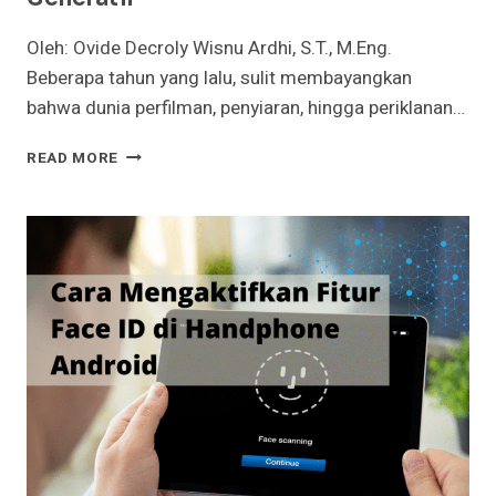
Oleh: Ovide Decroly Wisnu Ardhi, S.T., M.Eng.
Beberapa tahun yang lalu, sulit membayangkan
bahwa dunia perfilman, penyiaran, hingga periklanan…
AI,
READ MORE
PROMPTER,
DAN
AKHIR
DARI
DUNIA
LAMA:
TANTANGAN
ETIKA
DI
ERA
VIDEO
GENERATIF