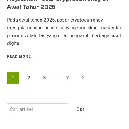
Awal Tahun 2025
Pada awal tahun 2025, pasar cryptocurrency
mengalami penurunan nilai yang signifikan, menandai
periode volatilitas yang mempengaruhi berbagai aset
digital…
KEJATUHAN
READ MORE
PASAR
CRYPTOCURRENCY
DI
Page
Next
1
2
3
…
7
AWAL
TAHUN
Navigation
Page
2025
Cari
Cari