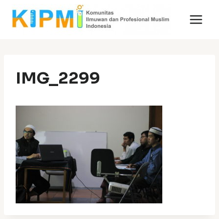
Skip
to
content
IMG_2299