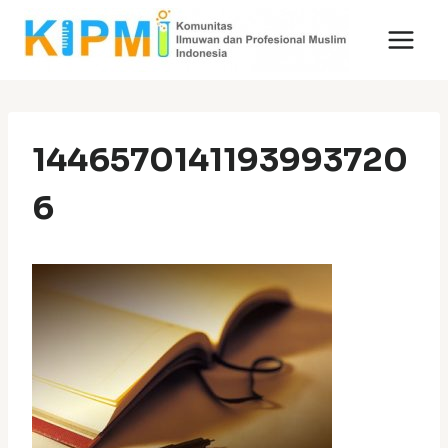
Skip
to
content
1446570141193993720
6