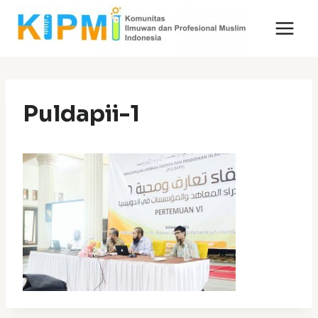
Skip
to
content
Puldapii-1