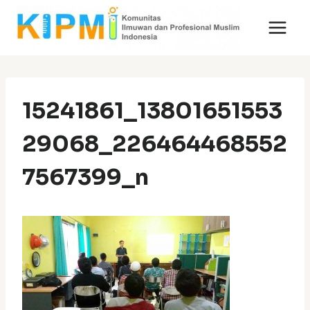
Skip
to
content
15241861_13801651553
29068_226464468552
7567399_n