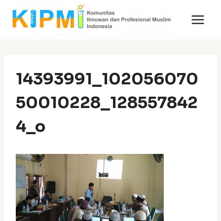
Skip
to
content
14393991_102056070
50010228_128557842
4_o