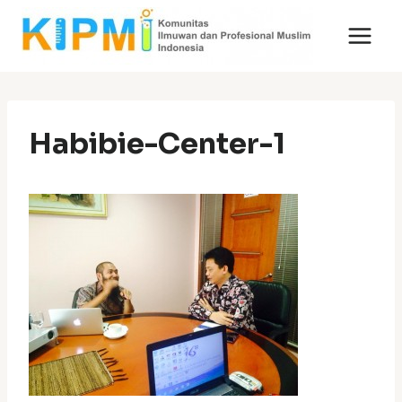
Skip
to
content
Habibie-Center-1