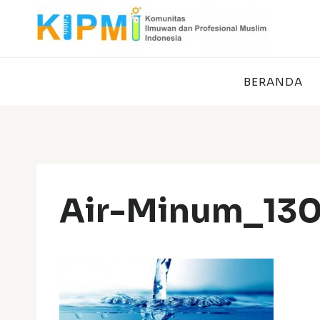
Skip
to
content
BERANDA
Air-Minum_13