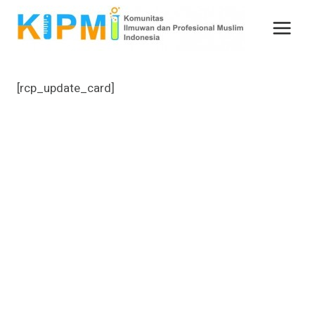
Skip
to
content
[rcp_update_card]