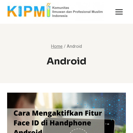
Skip
to
content
Home
/
Android
Android