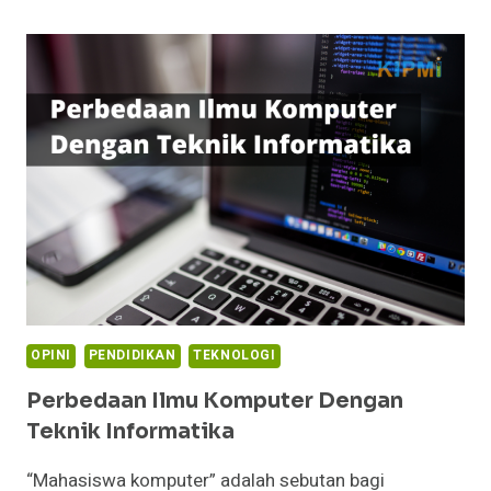
AI:
SEJARAH,
FITUR,
KEUNGGULAN,
DAN
MENGAPA
VIRAL
DI
INDONESIA
OPINI
PENDIDIKAN
TEKNOLOGI
Perbedaan Ilmu Komputer Dengan
Teknik Informatika
“Mahasiswa komputer” adalah sebutan bagi