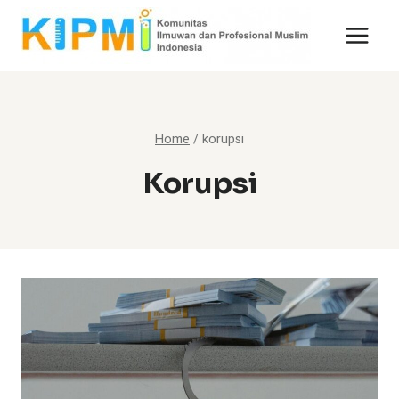
Skip
to
content
Home
/
korupsi
Korupsi