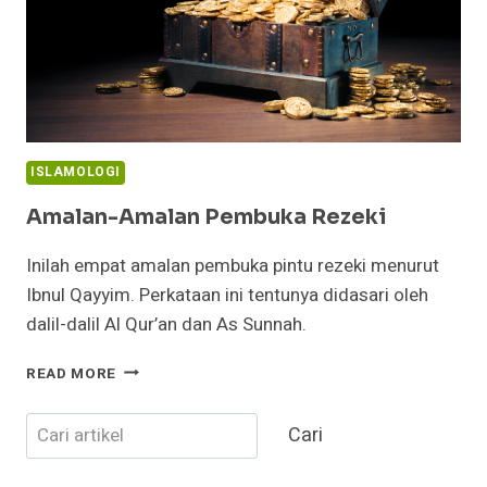
ISLAMOLOGI
Amalan-Amalan Pembuka Rezeki
Inilah empat amalan pembuka pintu rezeki menurut
Ibnul Qayyim. Perkataan ini tentunya didasari oleh
dalil-dalil Al Qur’an dan As Sunnah.
AMALAN-
READ MORE
AMALAN
PEMBUKA
Cari
Cari
REZEKI