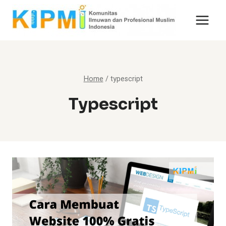
Skip
to
content
Home
/
typescript
Typescript