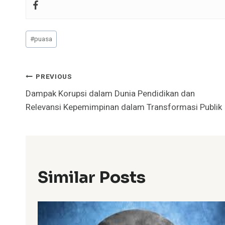
Post
#
puasa
Tags:
Navigasi
PREVIOUS
Dampak Korupsi dalam Dunia Pendidikan dan
Pos
Relevansi Kepemimpinan dalam Transformasi Publik
Similar Posts