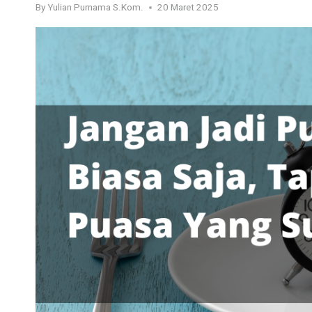
By
Yulian Purnama S.Kom.
20 Maret 2025