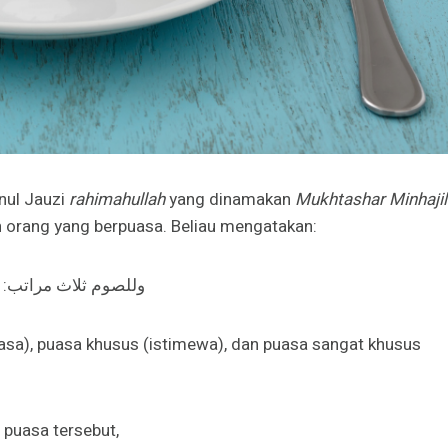
nul Jauzi
rahimahullah
yang dinamakan
Mukhtashar Minhajil
an orang yang berpuasa. Beliau mengatakan:
وللصوم ثلاث مراتب
iasa), puasa khusus (istimewa), dan puasa sangat khusus
puasa tersebut,