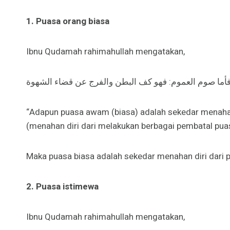
1. Puasa orang biasa
Ibnu Qudamah rahimahullah mengatakan,
أما صوم العموم: فهو كف البطن والفرج عن قضاء الشهوة
“Adapun puasa awam (biasa) adalah sekedar menahan
(menahan diri dari melakukan berbagai pembatal puas
Maka puasa biasa adalah sekedar menahan diri dari 
2. Puasa istimewa
Ibnu Qudamah rahimahullah mengatakan,