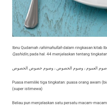
Ibnu Qudamah
rahimahullah
dalam ringkasan kitab Ib
Qashidin
, pada hal. 44 menjelaskan tentang tingkat
: صوم العموم ، وصوم الخصوص ، وصوم خصوص الخصوص
Puasa memiliki tiga tingkatan: puasa orang awam (b
(super istimewa)
Beliau pun menjelaskan satu persatu macam-macam 