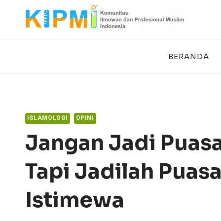
Skip
to
content
BERANDA
ISLAMOLOGI
OPINI
Jangan Jadi Puasa
Tapi Jadilah Puas
Istimewa