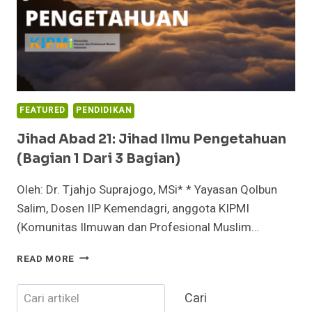
FEATURED
PENDIDIKAN
Jihad Abad 21: Jihad Ilmu Pengetahuan
(Bagian 1 Dari 3 Bagian)
Oleh: Dr. Tjahjo Suprajogo, MSi* * Yayasan Qolbun
Salim, Dosen IIP Kemendagri, anggota KIPMI
(Komunitas Ilmuwan dan Profesional Muslim…
JIHAD
READ MORE
ABAD
21:
Cari
Cari
JIHAD