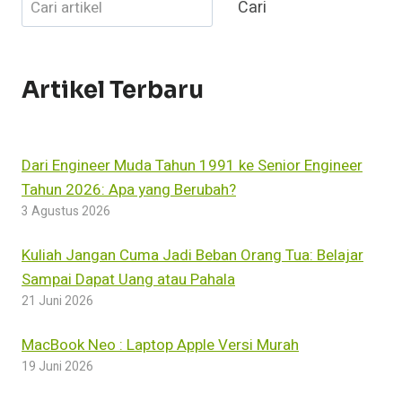
Cari
Cari
TALK
1
TEKNOLOGI
ARTIFICIAL
INTELLIGENCE,
Artikel Terbaru
DAMPAK
DAN
ASPEK
YANG
Dari Engineer Muda Tahun 1991 ke Senior Engineer
MEMPENGARUHINYA
Tahun 2026: Apa yang Berubah?
3 Agustus 2026
Kuliah Jangan Cuma Jadi Beban Orang Tua: Belajar
Sampai Dapat Uang atau Pahala
21 Juni 2026
MacBook Neo : Laptop Apple Versi Murah
19 Juni 2026