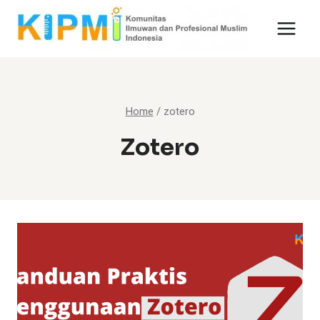
Skip
to
content
Home
/
zotero
Zotero