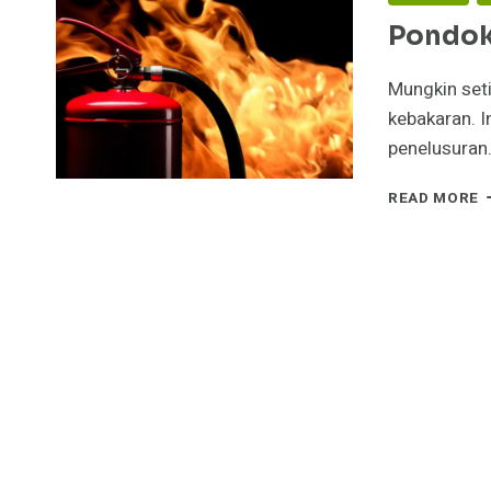
Pondok
Mungkin seti
kebakaran. I
penelusuran
P
READ MORE
P
S
S
K