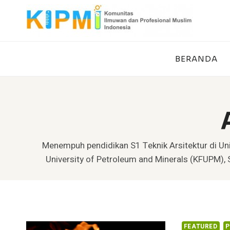
Skip
to
content
BERANDA
Menempuh pendidikan S1 Teknik Arsitektur di Un
University of Petroleum and Minerals (KFUPM), S
FEATURED
P