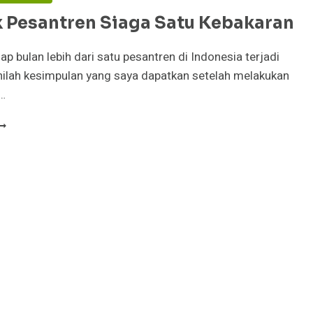
 Pesantren Siaga Satu Kebakaran
ap bulan lebih dari satu pesantren di Indonesia terjadi
nilah kesimpulan yang saya dapatkan setelah melakukan
…
ONDOK
ESANTREN
IAGA
ATU
EBAKARAN