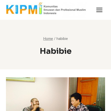
Skip
to
content
Home
/
habibie
Habibie