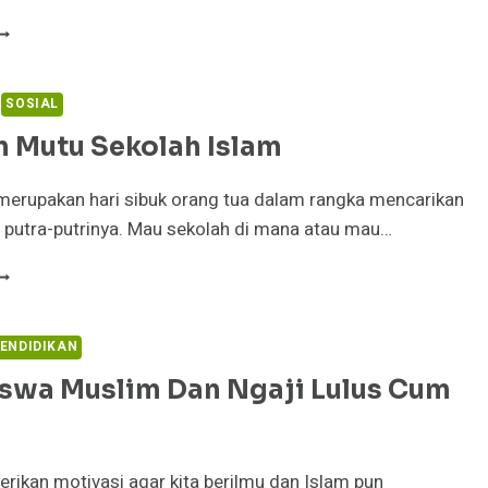
ARA
ENGAJAR
AJIB
ERILMU
SOSIAL
n Mutu Sekolah Islam
i merupakan hari sibuk orang tua dalam rangka mencarikan
 putra-putrinya. Mau sekolah di mana atau mau…
ASARAN
UTU
EKOLAH
SLAM
ENDIDIKAN
swa Muslim Dan Ngaji Lulus Cum
ikan motivasi agar kita berilmu dan Islam pun