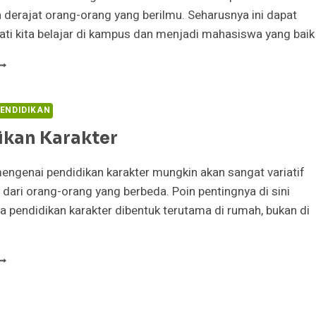
derajat orang-orang yang berilmu. Seharusnya ini dapat
i kita belajar di kampus dan menjadi mahasiswa yang baik
AHASISWA
USLIM
AN
GAJI
ENDIDIKAN
ULUS
ikan Karakter
UM
AUDE?
ngenai pendidikan karakter mungkin akan sangat variatif
 dari orang-orang yang berbeda. Poin pentingnya di sini
 pendidikan karakter dibentuk terutama di rumah, bukan di
ENDIDIKAN
ARAKTER