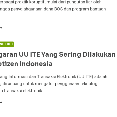
rbagai praktik koruptif, mulai dari pungutan liar oleh
ngga penyalahgunaan dana BOS dan program bantuan
AMPAK
ORUPSI
ALAM
UNIA
NOLOGI
ENDIDIKAN
aran UU ITE Yang Sering Dilakukan
AN
ELEVANSI
etizen Indonesia
EPEMIMPINAN
ALAM
RANSFORMASI
ng Informasi dan Transaksi Elektronik (UU ITE) adalah
UBLIK
ng dirancang untuk mengatur penggunaan teknologi
n transaksi elektronik…
ELANGGARAN
U
TE