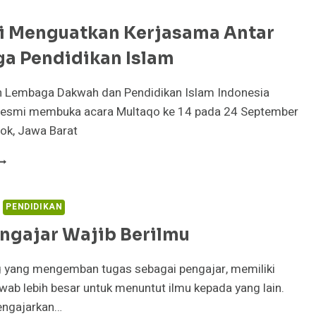
ANG
ERING
i Menguatkan Kerjasama Antar
ILAKUKAN
LEH
a Pendidikan Islam
ETIZEN
NDONESIA
 Lembaga Dakwah dan Pendidikan Islam Indonesia
resmi membuka acara Multaqo ke 14 pada 24 September
pok, Jawa Barat
RGENSI
ENGUATKAN
ERJASAMA
NTAR
PENDIDIKAN
EMBAGA
ngajar Wajib Berilmu
ENDIDIKAN
SLAM
 yang mengemban tugas sebagai pengajar, memiliki
ab lebih besar untuk menuntut ilmu kepada yang lain.
engajarkan…