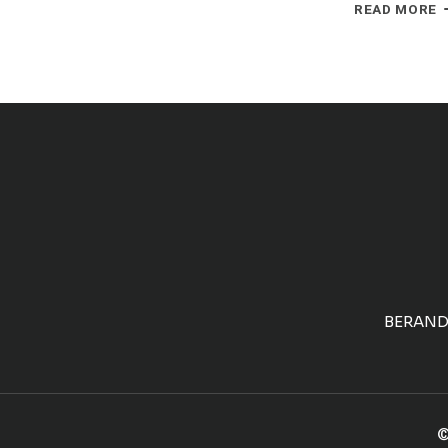
G
READ MORE
G
K
BERAN
©