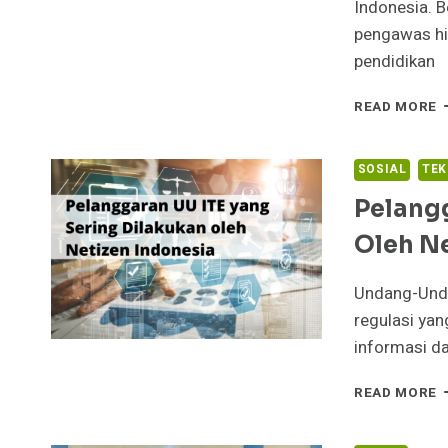
Indonesia. Be
pengawas hi
pendidikan
D
READ MORE
K
D
D
SOSIAL
TEK
P
Pelangg
D
R
Oleh N
K
D
T
Undang-Unda
P
regulasi ya
informasi da
P
READ MORE
U
I