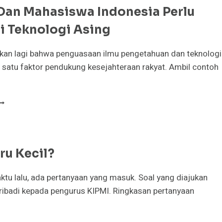
Dan Mahasiswa Indonesia Perlu
i Teknologi Asing
ukan lagi bahwa penguasaan ilmu pengetahuan dan teknologi
 satu faktor pendukung kesejahteraan rakyat. Ambil contoh
OSEN
AN
AHASISWA
NDONESIA
ERLU
ru Kecil?
ENCURI
EKNOLOGI
SING
tu lalu, ada pertanyaan yang masuk. Soal yang diajukan
ribadi kepada pengurus KIPMI. Ringkasan pertanyaan