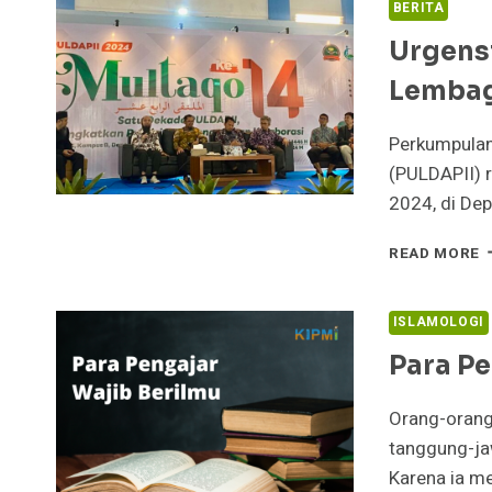
Y
BERITA
S
Urgens
D
O
Lembag
N
I
Perkumpulan
(PULDAPII) 
2024, di De
U
READ MORE
M
K
A
ISLAMOLOGI
L
Para Pe
P
I
Orang-orang
tanggung-jaw
Karena ia m