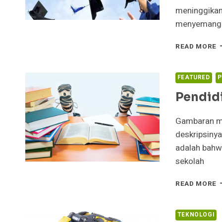
meninggikan 
menyemangat
M
READ MORE
M
D
N
FEATURED
P
L
Pendid
C
L
Gambaran me
deskripsinya
adalah bahwa
sekolah
P
READ MORE
K
TEKNOLOGI