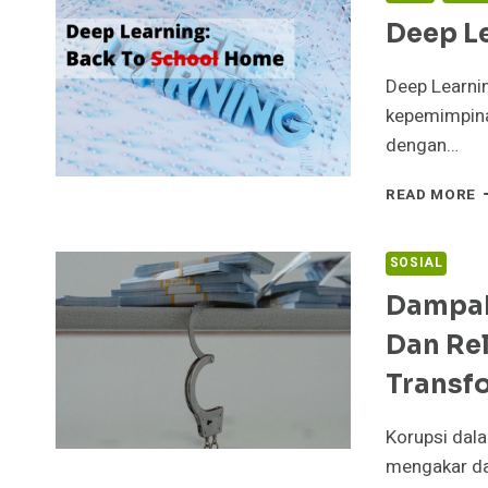
Deep L
Deep Learni
kepemimpinan
dengan…
D
READ MORE
L
B
T
SOSIAL
Dampak
Dan Re
Transf
Korupsi dal
mengakar da