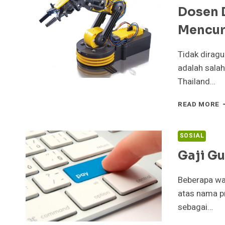
Dosen 
Mencur
Tidak dirag
adalah salah
Thailand…
D
READ MORE
D
M
I
SOSIAL
P
Gaji Gu
M
T
A
Beberapa wak
atas nama p
sebagai…