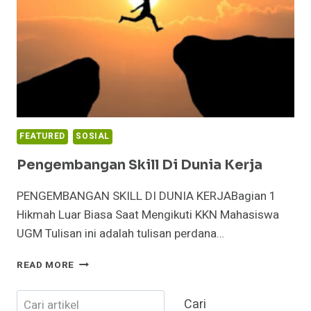
KISAH
PERJALANAN
PENUH
TANTANGAN
KE
HAMMERFEST,
NORWEGIA
FEATURED
SOSIAL
Pengembangan Skill Di Dunia Kerja
PENGEMBANGAN SKILL DI DUNIA KERJABagian 1
Hikmah Luar Biasa Saat Mengikuti KKN Mahasiswa
UGM Tulisan ini adalah tulisan perdana…
PENGEMBANGAN
READ MORE
SKILL
DI
Cari
Cari
DUNIA