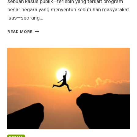
sebuah kasus publik—terlebih yang terkait program
besar negara yang menyentuh kebutuhan masyarakat
luas—seorang…
KASUS
READ MORE
MBG
DAN
SIKAP
SEORANG
MUSLIM:
ANTARA
KEADILAN,
NASIHAT,
DAN
MENUTUP
PINTU
FITNAH