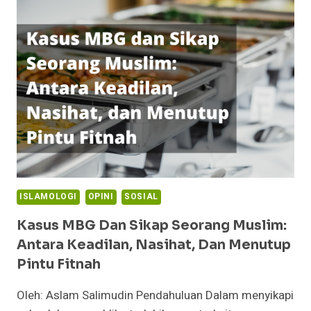
1991
KE
SENIOR
ENGINEER
TAHUN
2026:
APA
YANG
BERUBAH?
ISLAMOLOGI
OPINI
SOSIAL
Kasus MBG Dan Sikap Seorang Muslim:
Antara Keadilan, Nasihat, Dan Menutup
Pintu Fitnah
Oleh: Aslam Salimudin Pendahuluan Dalam menyikapi