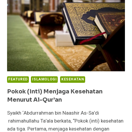
APLIKASINYA
DI
BIDANG
KEDOKTERAN
FEATURED
ISLAMOLOGI
KESEHATAN
Pokok (Inti) Menjaga Kesehatan
Menurut Al-Qur’an
Syaikh ‘Abdurrahman bin Naashir As-Sa’di
rahimahullahu Ta’ala berkata, “Pokok (inti) kesehatan
ada tiga. Pertama, menjaga kesehatan dengan