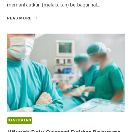
memanfaatkan (melakukan) berbagai hal…
POKOK
READ MORE
(INTI)
MENJAGA
KESEHATAN
MENURUT
AL-
QUR’AN
KESEHATAN