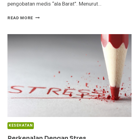
pengobatan medis “ala Barat”. Menurut…
MENGAPA
READ MORE
SANGAT
ANTIPATI
TERHADAP
PENGOBATAN
MEDIS
BARAT?
KESEHATAN
Perkenalan Dengan Stres