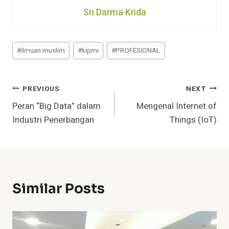
Sri Darma Krida
Post
#
ilmuan muslim
#
kipmi
#
PROFESIONAL
Tags:
Navigasi
PREVIOUS
NEXT
Peran “Big Data” dalam
Mengenal Internet of
Pos
Industri Penerbangan
Things (IoT)
Similar Posts