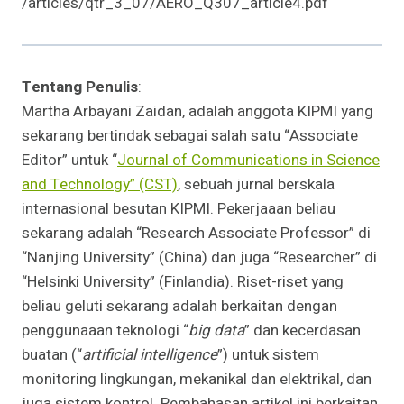
/articles/qtr_3_07/AERO_Q307_article4.pdf
Tentang Penulis
:
Martha Arbayani Zaidan, adalah anggota KIPMI yang
sekarang bertindak sebagai salah satu “Associate
Editor” untuk “
Journal of Communications in Science
and Technology” (CST)
, sebuah jurnal berskala
internasional besutan KIPMI. Pekerjaaan beliau
sekarang adalah “Research Associate Professor” di
“Nanjing University” (China) dan juga “Researcher” di
“Helsinki University” (Finlandia). Riset-riset yang
beliau geluti sekarang adalah berkaitan dengan
penggunaaan teknologi “
big data
” dan kecerdasan
buatan (“
artificial intelligence
”) untuk sistem
monitoring lingkungan, mekanikal dan elektrikal, dan
juga sistem kontrol. Pembahasan artikel ini berkaitan