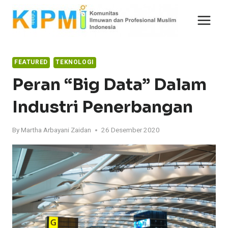
Skip
to
content
FEATURED
TEKNOLOGI
Peran “Big Data” Dalam
Industri Penerbangan
By
Martha Arbayani Zaidan
26 Desember 2020