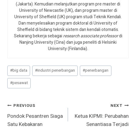
(Jakarta). Kemudian melanjutkan program pre master di
University of Newcastle (UK), dan program master di
University of Sheffield (UK) program studi Teknik Kendali.
Dan menyelesaikan program doktoral di University of
Sheffield di bidang teknik sistem dan kendali otomatis.
Sekarang bekerja sebagai
research associate professor
di
Nanjing University (Cina) dan juga peneliti di Helsinki
University (Finlandia).
Post
#
big data
#
industri penerbangan
#
penerbangan
Tags:
#
pesawat
Navigasi
PREVIOUS
NEXT
Pondok Pesantren Siaga
Ketua KIPMI: Perubahan
Pos
Satu Kebakaran
Senantiasa Terjadi