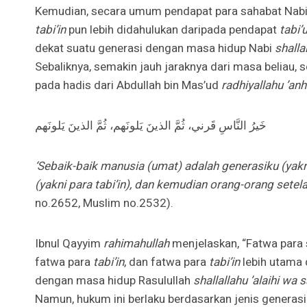
Kemudian, secara umum pendapat para sahabat Nabi 
tabi’in
pun lebih didahulukan daripada pendapat
tabi’u
dekat suatu generasi dengan masa hidup Nabi
shalla
Sebaliknya, semakin jauh jaraknya dari masa beliau, 
pada hadis dari Abdullah bin Mas’ud
radhiyallahu ’an
خَيرُ النَّاسِ قَرني، ثُمَّ الذينَ يَلونَهم، ثُمَّ الذينَ يَلونَهم
‘Sebaik-baik manusia (umat) adalah generasiku (yak
(yakni para tabi’in), dan kemudian orang-orang setelah
no.2652, Muslim no.2532).
Ibnul Qayyim
rahimahullah
menjelaskan, “Fatwa para 
fatwa para
tabi’in
, dan fatwa para
tabi’in
lebih utama
dengan masa hidup Rasulullah
shallallahu ’alaihi wa 
Namun, hukum ini berlaku berdasarkan jenis generasi