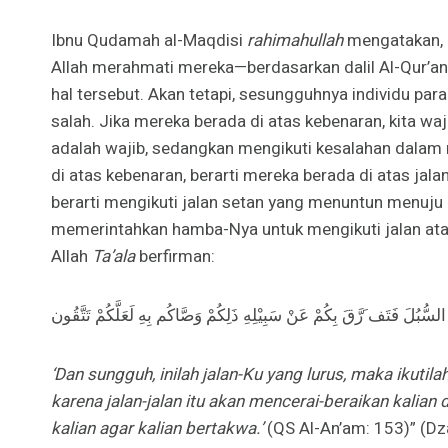
Ibnu Qudamah al-Maqdisi
rahimahullah
mengatakan, “
Allah merahmati mereka—berdasarkan dalil Al-Qur’an
hal tersebut. Akan tetapi, sesungguhnya individu par
salah. Jika mereka berada di atas kebenaran, kita wa
adalah wajib, sedangkan mengikuti kesalahan dala
di atas kebenaran, berarti mereka berada di atas jal
berarti mengikuti jalan setan yang menuntun menuju 
memerintahkan hamba-Nya untuk mengikuti jalan at
Allah
Ta’ala
berfirman:
سُّبُلَ فَتَف َرَّقَ بِكُمْ عَنْ سَبِيْلِهِ ذَلِكُمْ وَصَّاكُم بِهِ لَعَلَّكُمْ تَتَّقُون
‘Dan sungguh, inilah jalan-Ku yang lurus, maka ikutilah
karena jalan-jalan itu akan mencerai-beraikan kalian 
kalian agar kalian bertakwa.’
(QS Al-An’am: 153)” (Dza