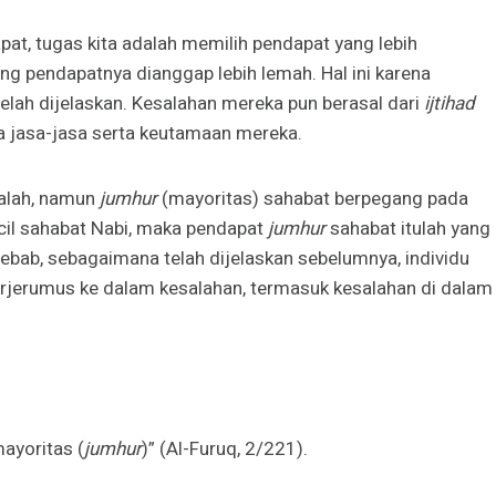
apat, tugas kita adalah memilih pendapat yang lebih
g pendapatnya dianggap lebih lemah. Hal ini karena
elah dijelaskan. Kesalahan mereka pun berasal dari
ijtihad
ya jasa-jasa serta keutamaan mereka.
salah, namun
jumhur
(mayoritas) sahabat berpegang pada
ecil sahabat Nabi, maka pendapat
jumhur
sahabat itulah yang
bab, sebagaimana telah dijelaskan sebelumnya, individu
erjerumus ke dalam kesalahan, termasuk kesalahan di dalam
ayoritas (
jumhur
)” (Al-Furuq, 2/221).