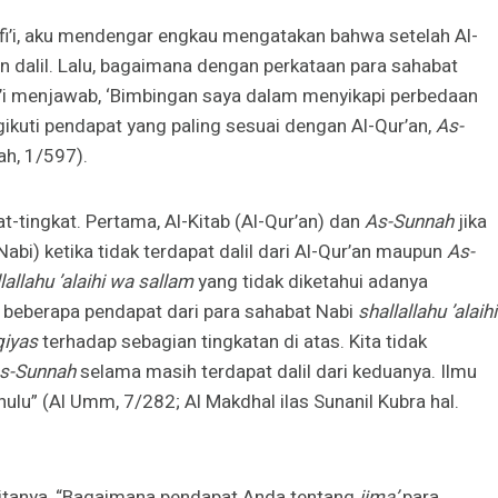
fi’i, aku mendengar engkau mengatakan bahwa setelah Al-
 dalil. Lalu, bagaimana dengan perkataan para sahabat
i’i menjawab, ‘Bimbingan saya dalam menyikapi perbedaan
ikuti pendapat yang paling sesuai dengan Al-Qur’an,
As-
ah, 1/597).
t-tingkat. Pertama, Al-Kitab (Al-Qur’an) dan
As-Sunnah
jika
bi) ketika tidak terdapat dalil dari Al-Qur’an maupun
As-
lallahu ’alaihi wa sallam
yang tidak diketahui adanya
, beberapa pendapat dari para sahabat Nabi
shallallahu ’alaihi
qiyas
terhadap sebagian tingkatan di atas. Kita tidak
s-Sunnah
selama masih terdapat dalil dari keduanya. Ilmu
ahulu” (Al Umm, 7/282; Al Makdhal ilas Sunanil Kubra hal.
itanya, “Bagaimana pendapat Anda tentang
ijma’
para