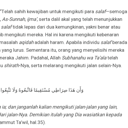
Telah sahih kewajiban untuk mengikuti para
salaf
—semoga
,
As-Sunnah
,
ijma’
, serta dalil akal yang telah menunjukkan
a
salaf
tidak lepas dari dua kemungkinan, yakni benar atau
jib mengikuti mereka. Hal ini karena mengikuti kebenaran
m masalah
aqidah
adalah haram. Apabila individu
salaf
berada
an yang lurus. Sementara itu, orang yang menyelisihi mereka
neraka Jahim. Padahal, Allah
Subhanahu wa Ta’ala
telah
au
shirath
-Nya, serta melarang mengikuti jalan selain-Nya.
وَأَن هَذَا صِرَاطِي مُسْتَقِيمًا فَاتَّبعُوهُ وَلَا تَتَّبِعُوا ال
 ia; dan janganlah kalian mengikuti jalan-jalan yang lain,
dari jalan-Nya. Demikian itulah yang Dia wasiatkan kepada
mmut Ta’wil, hal.35).