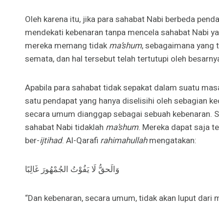
Oleh karena itu, jika para sahabat Nabi berbeda pend
mendekati kebenaran tanpa mencela sahabat Nabi yan
mereka memang tidak
ma’shum
, sebagaimana yang t
semata, dan hal tersebut telah tertutupi oleh besarn
Apabila para sahabat tidak sepakat dalam suatu ma
satu pendapat yang hanya diselisihi oleh sebagian k
secara umum dianggap sebagai sebuah kebenaran. Se
sahabat Nabi tidaklah
ma’shum
. Mereka dapat saja t
ber-
ijtihad
. Al-Qarafi
rahimahullah
mengatakan:
وَالَحقُّ لَا يَفُوْتُ الجُمْهُورَ غَالِبًا
“Dan kebenaran, secara umum, tidak akan luput dari m