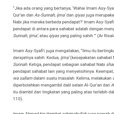
“Jika ada orang yang bertanya, ‘Wahai Imam Asy-Sya
Qur’an dan
As-Sunnah
,
ijma’
dan
qiyas
juga merupakan
Nabi jika mereka berbeda pendapat?’ Imam Asy-Syaf
pendapat di antara para sahabat adalah dengan meng
Sunnah
,
ijma’
, atau
qiyas
yang paling sahih.’” (Ar Risal
Imam Asy-Syafi’i juga mengatakan, “Ilmu itu bertingka
derajatnya sahih. Kedua,
ijma’
(kesepakatan sahabat Na
Sunnah
. Ketiga, pendapat sebagian sahabat Nabi
shal
pendapat sahabat lain yang menyelisihinya. Keempat
wa sallam
dalam suatu masalah. Kelima, melakukan
diperbolehkan mengambil dalil selain Al-Qur’an dan
A
itu diambil dari tingkatan yang paling atas terlebih d
110).
Imam Ahmad bin Hambal
rahimahullah
juga pernah d