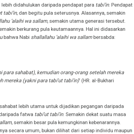
lebih didahulukan daripada pendapat para
tabi’in
. Pendapat
t tabi’in
, dan begitu pula seterusnya. Alasannya, semakin
llahu ’alaihi wa sallam
, semakin utama generasi tersebut.
semakin berkurang pula keutamaannya. Hal ini didasarkan
hu
bahwa Nabi
shallallahu ’alaihi wa sallam
bersabda:
ni para sahabat), kemudian orang-orang setelah mereka
 mereka (yakni para tabi’ut tabi’in)
‘ (HR. al-Bukhari
sahabat lebih utama untuk dijadikan pegangan daripada
 daripada fatwa
tabi’ut tabi’in
. Semakin dekat suatu masa
sallam
, semakin besar pula kemungkinan kebenarannya.
nya secara umum, bukan dilihat dari setiap individu maupun