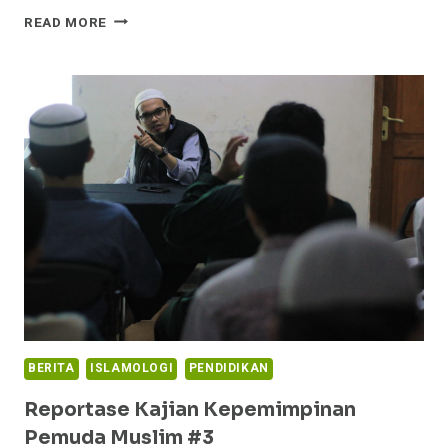
KAJIAN
READ MORE
KEPEMIMPINAN
PEMUDA
MUSLIM
#5
“MENGENAL
MADU
DAN
MANFAATNYA”
BERITA
ISLAMOLOGI
PENDIDIKAN
Reportase Kajian Kepemimpinan
Pemuda Muslim #3