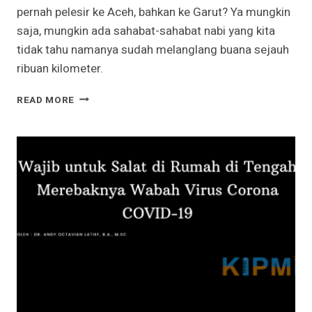
pernah pelesir ke Aceh, bahkan ke Garut? Ya mungkin
saja, mungkin ada sahabat-sahabat nabi yang kita
tidak tahu namanya sudah melanglang buana sejauh
ribuan kilometer.
ALI
READ MORE
BIN
ABI
THALIB,
VAN
GARUT?