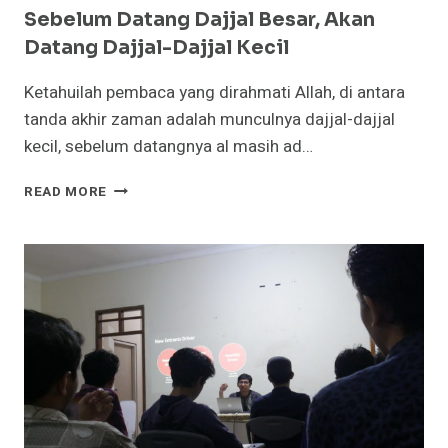
Sebelum Datang Dajjal Besar, Akan
Datang Dajjal-Dajjal Kecil
Ketahuilah pembaca yang dirahmati Allah, di antara
tanda akhir zaman adalah munculnya dajjal-dajjal
kecil, sebelum datangnya al masih ad…
SEBELUM
READ MORE
DATANG
DAJJAL
BESAR,
AKAN
DATANG
DAJJAL-
DAJJAL
KECIL