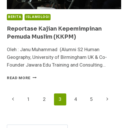
BERITA
ISLAMOLOGI
Reportase Kajian Kepemimpinan
Pemuda Muslim (KKPM)
Oleh : Janu Muhammad (Alumni S2 Human
Geography, University of Birmingham UK & Co-
Founder Jawara Edu Training and Consulting…
REPORTASE
READ MORE
KAJIAN
KEPEMIMPINAN
PEMUDA
Page
Previous
Next
1
2
3
4
5
MUSLIM
(KKPM)
Navigation
Page
Page