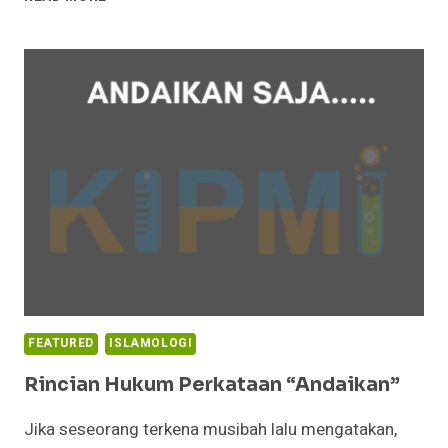
UNTUK
SALAT
DI
RUMAH
DI
TENGAH
MEREBAKNYA
WABAH
VIRUS
CORONA
COVID-
19
FEATURED
ISLAMOLOGI
Rincian Hukum Perkataan “Andaikan”
Jika seseorang terkena musibah lalu mengatakan,