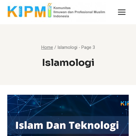
Skip
to
content
Home
/
Islamologi
- Page 3
Islamologi